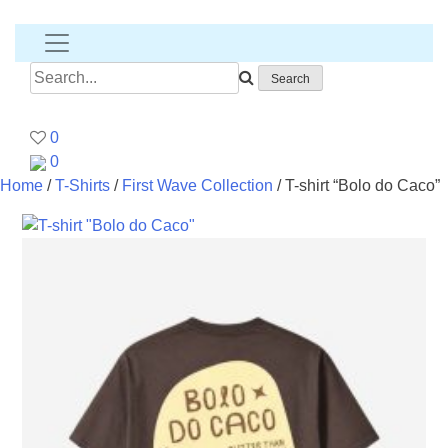
Banana
T-
shirt
Search
for:
0
0
Home
/
T-Shirts
/
First Wave Collection
/ T-shirt “Bolo do Caco”