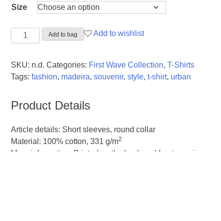
Size
T-
Add to wishlist
Add to bag
shirt
"Bolo
SKU:
n.d.
Categories:
First Wave Collection
,
T-Shirts
do
Tags:
fashion
,
madeira
,
souvenir
,
style
,
t-shirt
,
urban
Caco"
quantity
Product Details
Article details: Short sleeves, round collar
2
Material: 100% cotton, 331 g/m
More information: Printed on the back and front, a unisex
model
Brand
Made in Madeira